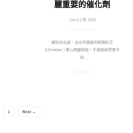
麗重要的催化劑
-
On 6 2 月, 2023
模特兒出身，淡出天橋後的歐陽妙芝
(Christine ) 專心照顧家庭，不過她依然要令
自.
2
Next →