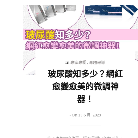
In
專家專欄
,
專題報導
玻尿酸知多少？網紅
愈變愈美的微調神
器！
-
On 13 6 月, 2023