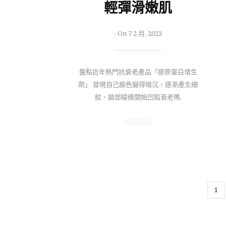
輕彈滑嫩肌
-
On 7 2 月, 2023
盤點近年熱門抗衰老產品「膠原蛋白增生
劑」 發現自己臉色變得暗沉、逐漸產生細
紋、臉部線條開始凹陷衰老嗎.
1