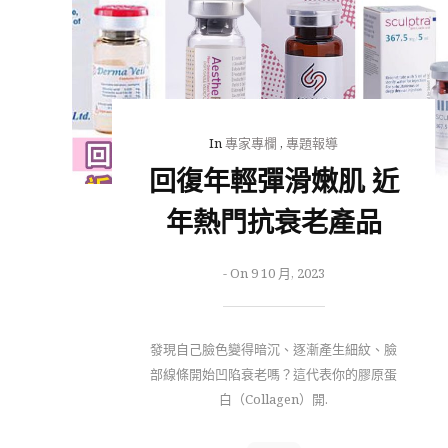
In
專家專欄
,
專題報導
回復年輕彈滑嫩肌 近
年熱門抗衰老產品
-
On 9 10 月, 2023
發現自己臉色變得暗沉、逐漸產生細紋、臉
部線條開始凹陷衰老嗎？這代表你的膠原蛋
白（Collagen）開.