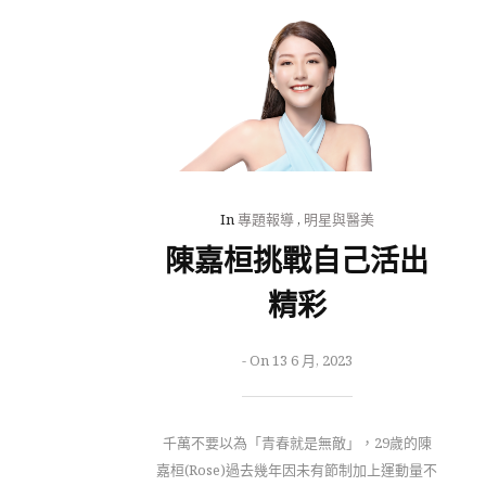
In
專題報導
,
明星與醫美
陳嘉桓挑戰自己活出
精彩
-
On 13 6 月, 2023
千萬不要以為「青春就是無敵」，29歲的陳
嘉桓(Rose)過去幾年因未有節制加上運動量不