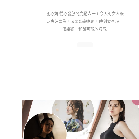
關心妍 從心發放閃亮動人一面今天的女人既
要專注事業，又要照顧家庭，時刻要呈現一
個樂觀、和藹可親的母親.