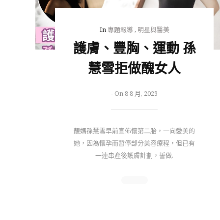
In
專題報導
,
明星與醫美
護膚、豐胸、運動 孫
慧雪拒做醜女人
-
On 8 8 月, 2023
靚媽孫慧雪早前宣佈懷第二胎，一向愛美的
她，因為懷孕而暫停部分美容療程，但已有
一連串產後護膚計劃，誓做.