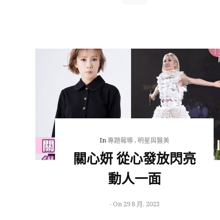
In
專題報導
,
明星與醫美
關心妍 從心發放閃亮
動人一面
-
On 29 8 月, 2023