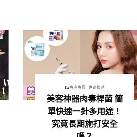
In
專家專欄
,
專題報導
美容神器肉毒桿菌 簡
單快速一針多用途！
究竟長期施打安全
嗎？