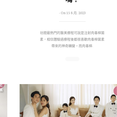
-
On 15 8 月, 2023
坊間最熱門的醫美療程可說是注射肉毒桿菌
素，相信體驗過療程後都很喜歡肉毒桿菌素
帶來的神奇轉變。而肉毒桿.