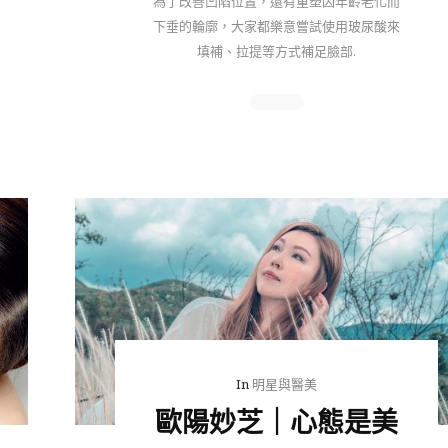
為了改善凹陷位置，還有重塑因年齡老化而
下垂的輪廓，大家都樂意嘗試使用玻尿酸來
填補、拉提等方式補足臉部.
In
明星與醫美
歐陽妙芝｜心態是美