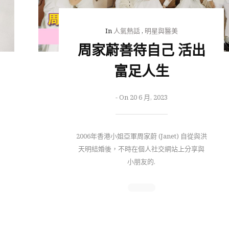
In
人氣熱話
,
明星與醫美
周家蔚善待自己 活出
富足人生
-
On 20 6 月, 2023
2006年香港小姐亞軍周家蔚 (Janet) 自從與洪
天明結婚後，不時在個人社交網站上分享與
小朋友的.