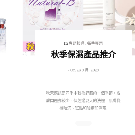
In
專題報導
,
每季專題
秋季保濕產品推介
-
On 28 9 月, 2023
秋天應該是四季中較為舒服的一個季節，皮
膚問題亦較少。但經過夏天的洗禮，肌膚變
得暗沉、斑點和暗瘡印浮現.