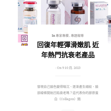
In
專家專欄
,
專題報導
回復年輕彈滑嫩肌 近
年熱門抗衰老產品
-
On 9 10 月, 2023
發現自己臉色變得暗沉、逐漸產生細紋、臉
部線條開始凹陷衰老嗎？這代表你的膠原蛋
白（Collagen）開.