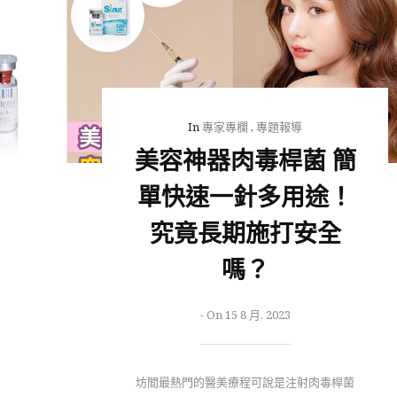
In
專家專欄
,
專題報導
美容神器肉毒桿菌 簡
單快速一針多用途！
究竟長期施打安全
嗎？
-
On 15 8 月, 2023
坊間最熱門的醫美療程可說是注射肉毒桿菌