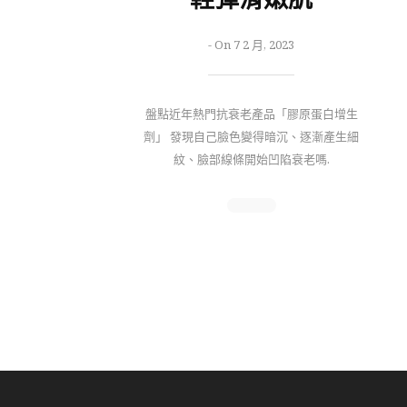
-
On 7 2 月, 2023
盤點近年熱門抗衰老產品「膠原蛋白增生
劑」 發現自己臉色變得暗沉、逐漸產生細
紋、臉部線條開始凹陷衰老嗎.
Follow Us