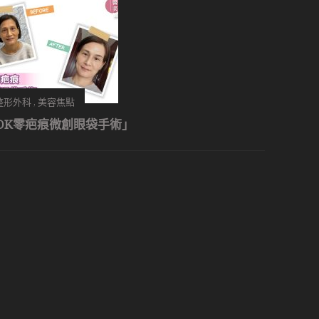
整形外科
,
美容焦點
OK零疤痕微創眼袋手術」