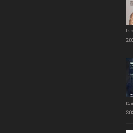
In
A
20
In
A
20