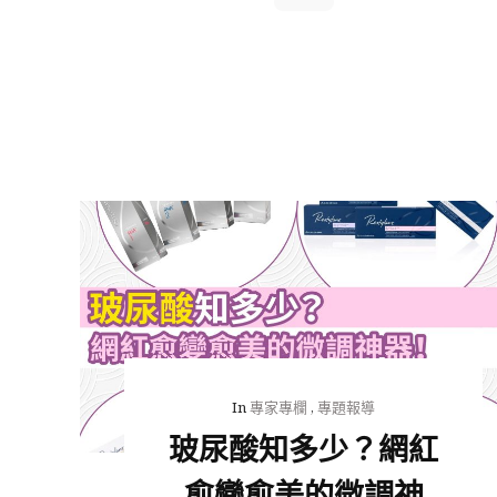
In
專家專欄
,
專題報導
玻尿酸知多少？網紅
愈變愈美的微調神