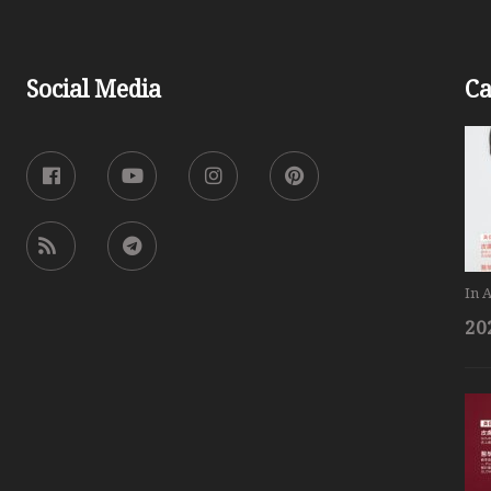
Social Media
Ca
In
A
20