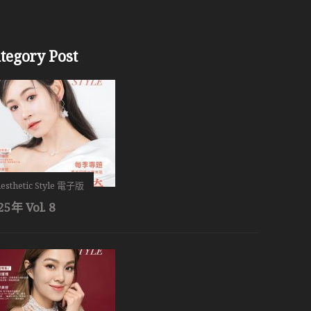
tegory Post
esthetic Style 電子版
25年 Vol. 8