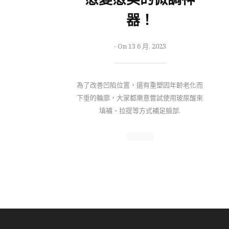
器！
-
On 13 6 月, 2023
為了改善凹陷位置，還有重塑因年齡老化而
下垂的輪廓，大家都樂意嘗試使用玻尿酸來
填補、拉提等方式補足臉部.