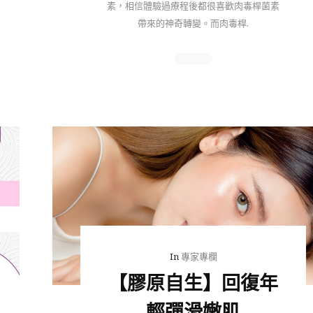
素，相信體驗過療程後都很喜歡肉毒桿菌素
帶來的神奇轉變。而肉毒桿.
In
專家專欄
【膠原自生】回復年
輕彈滑嫩肌