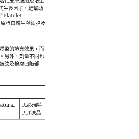
活化皮膚細胞及增生
治療式生長因子，能幫助
telet-
刺激膠原蛋白增生與細胞及
豐盈的填充效果，而
。另外，劑量不同也
皺紋及輪廓凹陷部
atural
思必瑞特
PLT凍晶