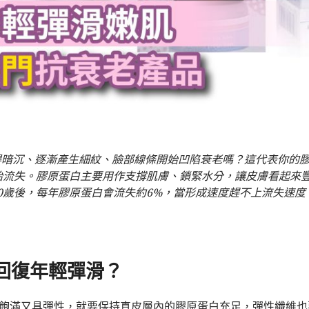
得暗沉、逐漸產生細紋、臉部線條開始凹陷衰老嗎？這代表你的
n）開始流失。膠原蛋白主要用作支撐肌膚、鎖緊水分，讓皮膚看起來
0歲後，每年膠原蛋白會流失約6%，當形成速度趕不上流失速度
回復年輕彈滑？
飽滿又具彈性，就要保持真皮層內的膠原蛋白充足，彈性纖維也