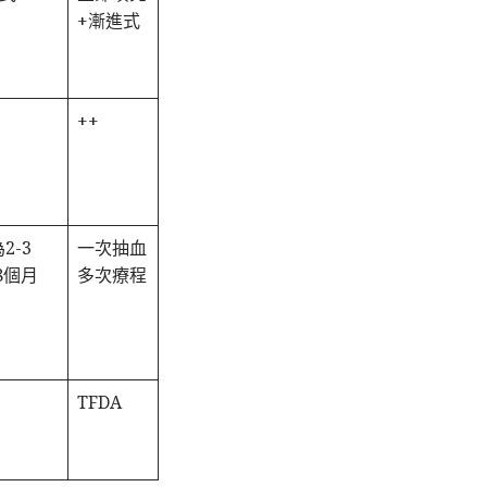
+漸進式
++
2-3
一次抽血
8個月
多次療程
TFDA