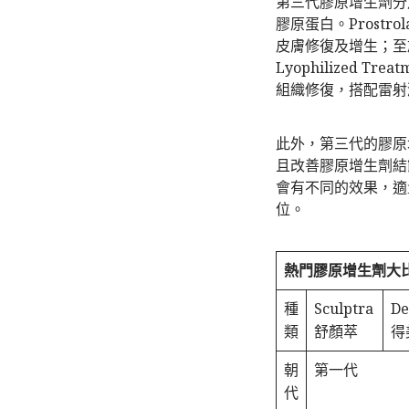
第三代膠原增生劑分
膠原蛋白。Prostr
皮膚修復及增生；至於
Lyophilized
組織修復，搭配雷射
此外，第三代的膠原
且改善膠原增生劑結
會有不同的效果，適
位。
熱門膠原增生劑大
種
Sculptra
De
類
舒顏萃
得
朝
第一代
代