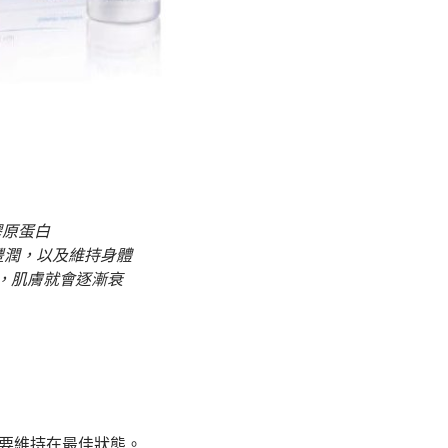
膠原蛋白
豐潤，以及維持身體
，肌膚就會逐漸衰
要維持在最佳狀態。