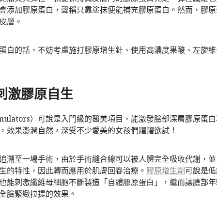
會添加膠原蛋白，聲稱只靠塗抹便能補充膠原蛋白。然而，膠原
皮層。
蛋白的話，不妨考慮施打膠原增生針、使用高濃度果酸、左旋維
刺激膠原自生
timulators）可說是入門級的醫美項目，能激發臉部深層膠原
，效果澎潤自然，深受不少愛美的女孩們躍躍欲試！
追溯至一場手術，由於手術縫合線可以被人體完全吸收代謝，並
生的特性，因此轉而應用於肌膚回春治療。
膠原增生劑
可說是低
也能刺激纖維母細胞不斷製造「自體膠原蛋白」，繼而讓臉部年
全臉緊緻拉提的效果。