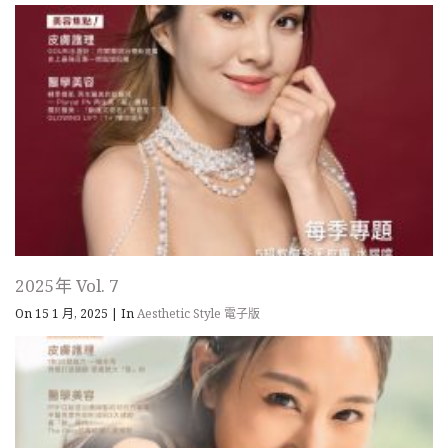
2025年 Vol. 7
On 15 1 月, 2025
|
In
Aesthetic Style 電子版