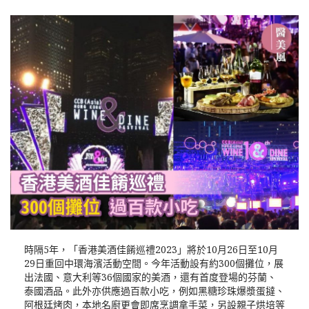
時隔5年，「香港美酒佳餚巡禮2023」將於10月26日至10月
29日重回中環海濱活動空間。今年活動設有約300個攤位，展
出法國、意大利等36個國家的美酒，還有首度登場的芬蘭、
泰國酒品。此外亦供應過百款小吃，例如黑糖珍珠爆漿蛋撻、
阿根廷烤肉，本地名廚更會即席烹調拿手菜，另設親子烘培等