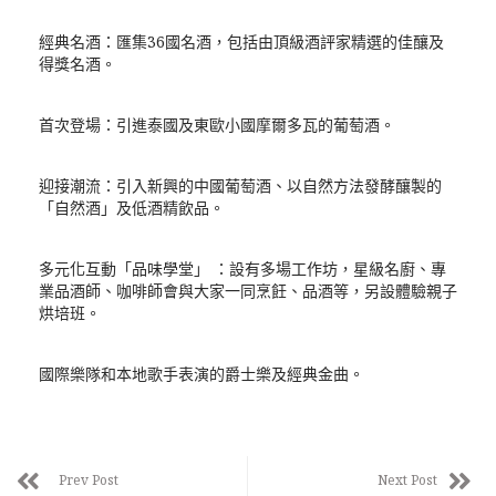
經典名酒：匯集36國名酒，包括由頂級酒評家精選的佳釀及
得獎名酒。
首次登場：引進泰國及東歐小國摩爾多瓦的葡萄酒。
迎接潮流：引入新興的中國葡萄酒、以自然方法發酵釀製的
「自然酒」及低酒精飲品。
多元化互動「品味學堂」 ：設有多場工作坊，星級名廚、專
業品酒師、咖啡師會與大家一同烹飪、品酒等，另設體驗親子
烘培班。
國際樂隊和本地歌手表演的爵士樂及經典金曲。
Prev Post
Next Post