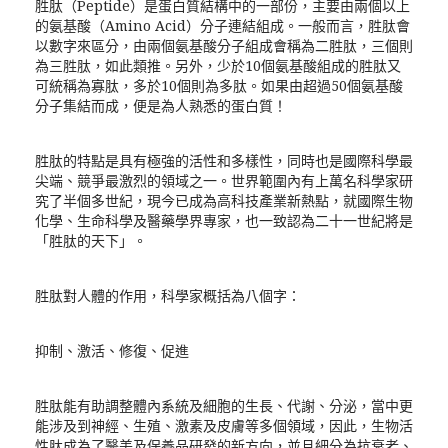
胜肽（Peptide）是蛋白質結構中的一部份，主要由兩個以上
的氨基酸（Amino Acid）分子連結組成。一般而言，胜肽會
以數字來區分，由兩個氨基酸分子組成會稱為二胜肽，三個則
為三胜肽，如此類推。另外，少於10個氨基酸組成的胜肽又
可統稱為寡肽，多於10個則為多肽。如果由超過50個氨基酸
分子集結而成，便是為人熟悉的蛋白質！
胜肽的特點是具有極強的活性和多樣性，同時也是國際科學最
尖端、競爭最激烈的領域之一。世界範圍內有上萬名科學家研
究了半個多世紀，現今已成為高科技產業新熱點，就國際生物
化學、生命科學及醫藥學界專家，也一致認為二十一世紀將是
「胜肽的天下」。
胜肽對人體的作用，科學家概括為八個字：
抑制、激活、修復、促進
胜肽能有助調整體內系統及細胞的生長、代謝、分泌，當中更
能涉及到神經、生殖、激素及皮膚等多個領域，因此，生物活
性肽成為了醫美及保養品研發的新方向，並且細分為抗衰老、