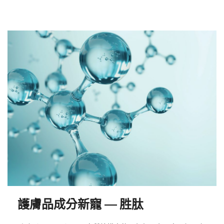
護膚品成分新寵 — 胜肽