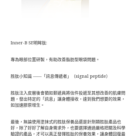
Inner-B SE明眸肽:
專為眼部位置研製，有助改善脂肪型眼袋問題。
胜肽小知識 ——「訊息傳遞者」（signal peptide）
胜肽注入皮層後會猶如郵遞員將信件投遞至其想改善的肌膚問
題，發出特定的「訊息」讓身體接收，達到我們想要的效果，
如加速膠原增生。
最後，無論使用塗抹式的胜肽保養品還是針劑類胜肽產品也
好，除了好好了解自身需求外，也要選擇通過嚴格把關及科學
驗證的產品，才可以真正發揮胜肽的保養效果，讓身體回復最